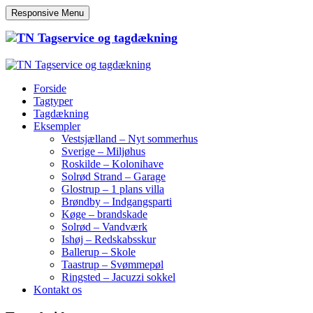
Responsive Menu
Forside
Tagtyper
Tagdækning
Eksempler
Vestsjælland – Nyt sommerhus
Sverige – Miljøhus
Roskilde – Kolonihave
Solrød Strand – Garage
Glostrup – 1 plans villa
Brøndby – Indgangsparti
Køge – brandskade
Solrød – Vandværk
Ishøj – Redskabsskur
Ballerup – Skole
Taastrup – Svømmepøl
Ringsted – Jacuzzi sokkel
Kontakt os