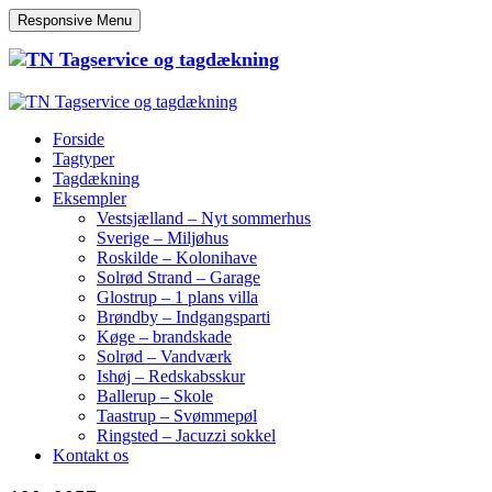
Responsive Menu
Forside
Tagtyper
Tagdækning
Eksempler
Vestsjælland – Nyt sommerhus
Sverige – Miljøhus
Roskilde – Kolonihave
Solrød Strand – Garage
Glostrup – 1 plans villa
Brøndby – Indgangsparti
Køge – brandskade
Solrød – Vandværk
Ishøj – Redskabsskur
Ballerup – Skole
Taastrup – Svømmepøl
Ringsted – Jacuzzi sokkel
Kontakt os